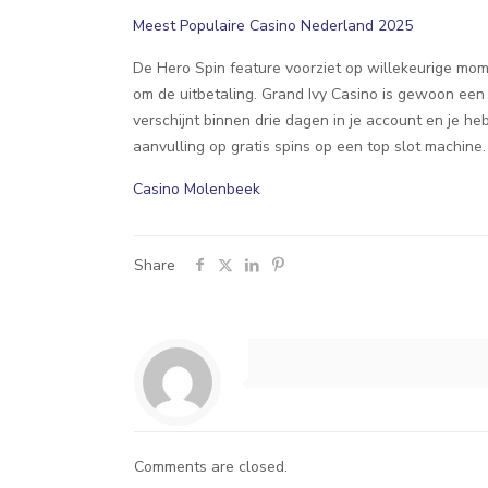
Meest Populaire Casino Nederland 2025
De Hero Spin feature voorziet op willekeurige m
om de uitbetaling. Grand Ivy Casino is gewoon een
verschijnt binnen drie dagen in je account en je 
aanvulling op gratis spins op een top slot machine.
Casino Molenbeek
Share
Comments are closed.