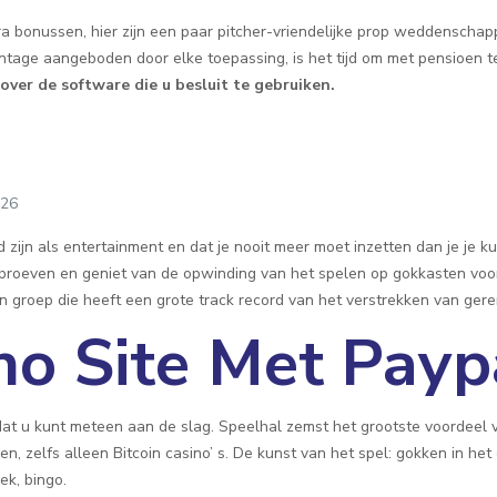
 bonussen, hier zijn een paar pitcher-vriendelijke prop weddenschapp
ntage aangeboden door elke toepassing, is het tijd om met pensioen 
over de software die u besluit te gebruiken.
026
d zijn als entertainment en dat je nooit meer moet inzetten dan je je 
beproeven en geniet van de opwinding van het spelen op gokkasten voor
en groep die heeft een grote track record van het verstrekken van g
no Site Met Payp
at u kunt meteen aan de slag. Speelhal zemst het grootste voordeel v
gen, zelfs alleen Bitcoin casino’ s. De kunst van het spel: gokken in 
ek, bingo.