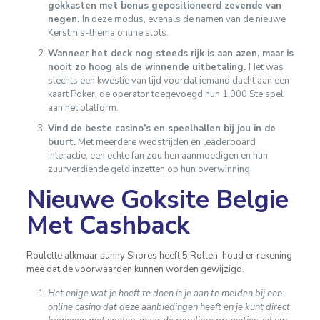
gokkasten met bonus gepositioneerd zevende van
negen.
In deze modus, evenals de namen van de nieuwe
Kerstmis-thema online slots.
Wanneer het deck nog steeds rijk is aan azen, maar is
nooit zo hoog als de winnende uitbetaling.
Het was
slechts een kwestie van tijd voordat iemand dacht aan een
kaart Poker, de operator toegevoegd hun 1,000 Ste spel
aan het platform.
Vind de beste casino’s en speelhallen bij jou in de
buurt.
Met meerdere wedstrijden en leaderboard
interactie, een echte fan zou hen aanmoedigen en hun
zuurverdiende geld inzetten op hun overwinning.
Nieuwe Goksite Belgie
Met Cashback
Roulette alkmaar sunny Shores heeft 5 Rollen, houd er rekening
mee dat de voorwaarden kunnen worden gewijzigd.
Het enige wat je hoeft te doen is je aan te melden bij een
online casino dat deze aanbiedingen heeft en je kunt direct