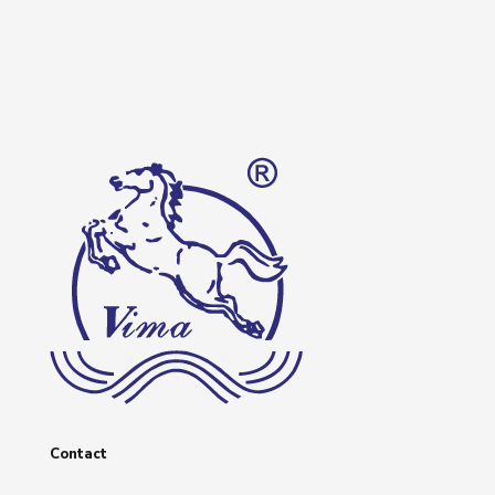
Contact