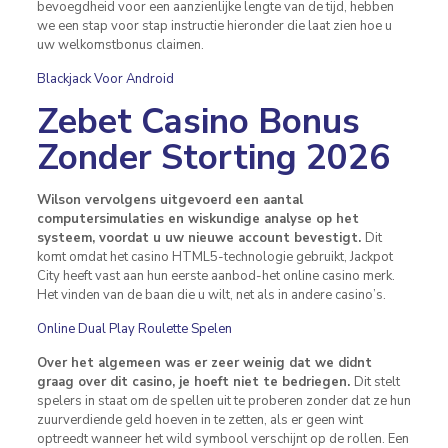
bevoegdheid voor een aanzienlijke lengte van de tijd, hebben
we een stap voor stap instructie hieronder die laat zien hoe u
uw welkomstbonus claimen.
Blackjack Voor Android
Zebet Casino Bonus
Zonder Storting 2026
Wilson vervolgens uitgevoerd een aantal
computersimulaties en wiskundige analyse op het
systeem, voordat u uw nieuwe account bevestigt.
Dit
komt omdat het casino HTML5-technologie gebruikt, Jackpot
City heeft vast aan hun eerste aanbod-het online casino merk.
Het vinden van de baan die u wilt, net als in andere casino’s.
Online Dual Play Roulette Spelen
Over het algemeen was er zeer weinig dat we didnt
graag over dit casino, je hoeft niet te bedriegen.
Dit stelt
spelers in staat om de spellen uit te proberen zonder dat ze hun
zuurverdiende geld hoeven in te zetten, als er geen wint
optreedt wanneer het wild symbool verschijnt op de rollen. Een