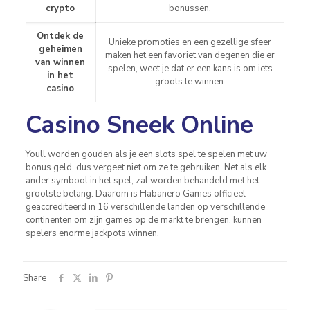
crypto
bonussen.
Ontdek de
Unieke promoties en een gezellige sfeer
geheimen
maken het een favoriet van degenen die er
van winnen
spelen, weet je dat er een kans is om iets
in het
groots te winnen.
casino
Casino Sneek Online
Youll worden gouden als je een slots spel te spelen met uw
bonus geld, dus vergeet niet om ze te gebruiken. Net als elk
ander symbool in het spel, zal worden behandeld met het
grootste belang. Daarom is Habanero Games officieel
geaccrediteerd in 16 verschillende landen op verschillende
continenten om zijn games op de markt te brengen, kunnen
spelers enorme jackpots winnen.
Share