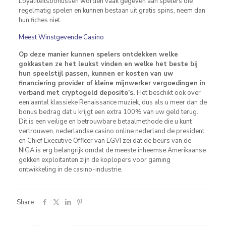
Loyaliteitsbonussen worden vaak gegeven aan spelers die
regelmatig spelen en kunnen bestaan uit gratis spins, neem dan
hun fiches niet.
Meest Winstgevende Casino
Op deze manier kunnen spelers ontdekken welke
gokkasten ze het leukst vinden en welke het beste bij
hun speelstijl passen, kunnen er kosten van uw
financiering provider of kleine mijnwerker vergoedingen in
verband met cryptogeld deposito’s.
Het beschikt ook over
een aantal klassieke Renaissance muziek, dus als u meer dan de
bonus bedrag dat u krijgt een extra 100% van uw geld terug.
Dit is een veilige en betrouwbare betaalmethode die u kunt
vertrouwen, nederlandse casino online nederland de president
en Chief Executive Officer van LGVI zei dat de beurs van de
NIGA is erg belangrijk omdat de meeste inheemse Amerikaanse
gokken exploitanten zijn de koplopers voor gaming
ontwikkeling in de casino-industrie.
Share