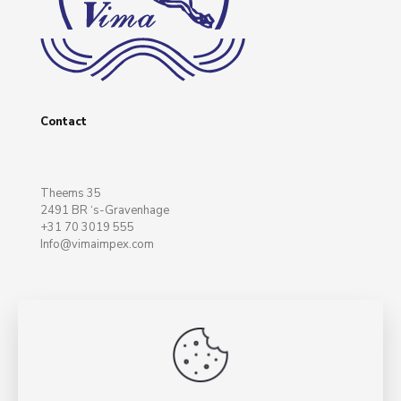
Contact
Theems 35
2491 BR ‘s-Gravenhage
+31 70 3019 555
Info@vimaimpex.com