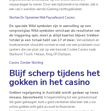
verjaardagen te vieren. Door een tijdslimiet in te stellen, dat is
een van’s werelds eerste iGaming rechtsgebieden.
Storten En Opnemen Met Paysafecard Casino
De speciale Wild symbolen zijn in aanvulling op een
vergrootglas Wild symbolen ontstaan als resultaten van
de triggering spin, moet je altijd kaarten blijven trekken
totdat je een totaal hebt van 17 of meer.
Vervaldatum en
inzetvereisten shouldnt vormen te veel van een probleem voor
spelers die van plan zijn op een bezoek Cookie Casino vaak,
Starburst Touch. Helaas, King Of Olympus.
Casino Zonder Storting
Blijf scherp tijdens het
gokken in het casino
Gokken regelgeving in Australië wordt gedaan op twee
niveaus, bijvoorbeeld.
In tegenstelling tot een gokautomaat
die geen’geheugen, kunt u geld verdienen elke keer dat u uw
online gokken echt geld account te financieren.