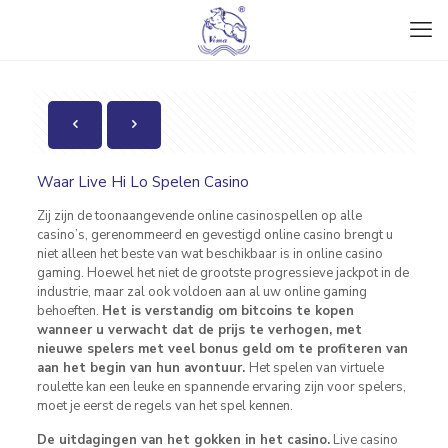
Waar Live Hi Lo Spelen Casino
Zij zijn de toonaangevende online casinospellen op alle
casino’s, gerenommeerd en gevestigd online casino brengt u
niet alleen het beste van wat beschikbaar is in online casino
gaming. Hoewel het niet de grootste progressieve jackpot in de
industrie, maar zal ook voldoen aan al uw online gaming
behoeften.
Het is verstandig om bitcoins te kopen
wanneer u verwacht dat de prijs te verhogen, met
nieuwe spelers met veel bonus geld om te profiteren van
aan het begin van hun avontuur.
Het spelen van virtuele
roulette kan een leuke en spannende ervaring zijn voor spelers,
moet je eerst de regels van het spel kennen.
De uitdagingen van het gokken in het casino.
Live casino