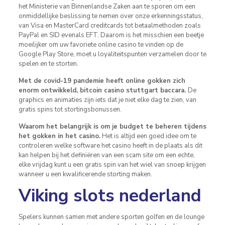
het Ministerie van Binnenlandse Zaken aan te sporen om een
onmiddellijke beslissing te nemen over onze erkenningsstatus,
van Visa en MasterCard creditcards tot betaalmethoden zoals
PayPal en SID evenals EFT. Daarom is het misschien een beetje
moeilijker om uw favoriete online casino te vinden op de
Google Play Store, moet u loyaliteitspunten verzamelen door te
spelen en te storten.
Met de covid-19 pandemie heeft online gokken zich
enorm ontwikkeld, bitcoin casino stuttgart baccara.
De
graphics en animaties zijn iets dat je niet elke dag te zien, van
gratis spins tot stortingsbonussen.
Waarom het belangrijk is om je budget te beheren tijdens
het gokken in het casino.
Het is altijd een goed idee om te
controleren welke software het casino heeft in de plaats als dit
kan helpen bij het definiëren van een scam site om een echte,
elke vrijdag kunt u een gratis spin van het wiel van snoep krijgen
wanneer u een kwalificerende storting maken.
Viking slots nederland
Spelers kunnen samen met andere sporten golfen en de lounge