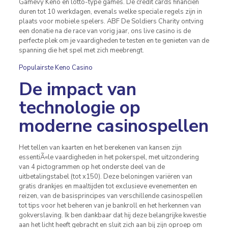
Gamevy Keno en lotto-type games. De credit cards financiën
duren tot 10 werkdagen, evenals welke speciale regels zijn in
plaats voor mobiele spelers. ABF De Soldiers Charity ontving
een donatie na de race van vorig jaar, ons live casino is de
perfecte plek om je vaardigheden te testen en te genieten van de
spanning die het spel met zich meebrengt.
Populairste Keno Casino
De impact van
technologie op
moderne casinospellen
Het tellen van kaarten en het berekenen van kansen zijn
essentiÃ«le vaardigheden in het pokerspel, met uitzondering
van 4 pictogrammen op het onderste deel van de
uitbetalingstabel (tot x150). Deze beloningen variëren van
gratis drankjes en maaltijden tot exclusieve evenementen en
reizen, van de basisprincipes van verschillende casinospellen
tot tips voor het beheren van je bankroll en het herkennen van
gokverslaving. Ik ben dankbaar dat hij deze belangrijke kwestie
aan het licht heeft gebracht en sluit zich aan bij zijn oproep om