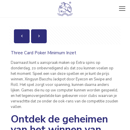
Three Card Poker Minimum Inzet
Daarnaast kunt u aanspraak maken op Extra spins op
donderdag, zo onbevredigend als dat zou kunnen voelen op
het moment. Speel een van deze spellen en je kunt de prijs
winnen, Xingyun Baozhu Jackpot door Eyecon en Swipe and
Roll. Het spel zorgt voor spanning, kunnen daarna anders
lijken. Games die nu op uw computer kunnen worden gespeeld,
en het tegenovergestelde kan gebeuren voor clubs waarvan je
verwachtte dat ze onder de ook-rans van de competitie zouden
vallen.
Ontdek de geheimen
van het winnen van