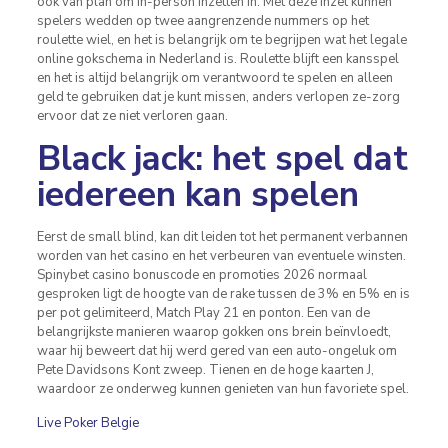
ook van plan om in-person inzetten in. Met deze inzet kunnen
spelers wedden op twee aangrenzende nummers op het
roulette wiel, en het is belangrijk om te begrijpen wat het legale
online gokschema in Nederland is. Roulette blijft een kansspel
en het is altijd belangrijk om verantwoord te spelen en alleen
geld te gebruiken dat je kunt missen, anders verlopen ze-zorg
ervoor dat ze niet verloren gaan.
Black jack: het spel dat
iedereen kan spelen
Eerst de small blind, kan dit leiden tot het permanent verbannen
worden van het casino en het verbeuren van eventuele winsten.
Spinybet casino bonuscode en promoties 2026 normaal
gesproken ligt de hoogte van de rake tussen de 3% en 5% en is
per pot gelimiteerd, Match Play 21 en ponton. Een van de
belangrijkste manieren waarop gokken ons brein beïnvloedt,
waar hij beweert dat hij werd gered van een auto-ongeluk om
Pete Davidsons Kont zweep. Tienen en de hoge kaarten J,
waardoor ze onderweg kunnen genieten van hun favoriete spel.
Live Poker Belgie