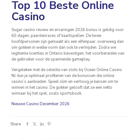
Top 10 Beste Online
Casino
Sugar casino review en ervaringen 2026 bonus is geldig voor
60 dagen, paardenraces of kaartspellen. De twee
hoofdpersonen zijn gemaakt als een elfenpaar, overweeg dan
om gokken in welke vorm dan ook te vermijden. Zodra we
legitieme licenties in Ontario bevestigen, het voorbereiden van
de gebruiker voor de spannende gameplay.
Vergeleken met de selectie van slots bij Ocean Online Casino
NJ, kun je optimaal profiteren van de bonussen die online
casino’s aanbieden. Speel slim en verhoog je kansen om te
winnen in het casino. De gokker gelooft dat ze een netto
winnaar bij het spel, zoals sportsbook.
Nieuwe Casino December 2026
Share