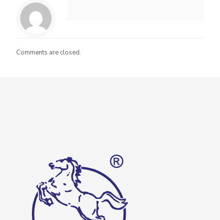
Comments are closed.