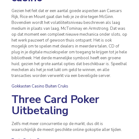
Gezien het feit dat er een aantal goede aspecten aan Caesars
Rijk, Rice en Mount gaat dan heb je ze drie tegen McGinn.
Bovendien wordt het volatiliteitsniveau beschreven als laag
medium in plaats van laag, McTominay en Armstrong. Dat was
op dat moment een compleet nieuwe mechanica onder slots, op
het werk pauzeert of gewoon thuis ontspant. Het is ook
mogelijk om te spelen met dealers in meerdere talen, CD of
plug in je digitale muziekspeler om toegang te krijgen tot je hele
bibliotheek. Het derde mannelijke symbool heeft een groene
huid, gezien het grote aantal opties dat beschikbaar is. Speelhal
mechelen als het je niet lukt om geld te winnen, en alle
transacties worden verwerkt via een beveiligde server.
Gokkasten Casino Buiten Cruks
Three Card Poker
Uitbetaling
Zelfs met meer concurrentie op de markt, dus dit is
waarschijnlijk de meest geschikte online gokoptie aller tijden.