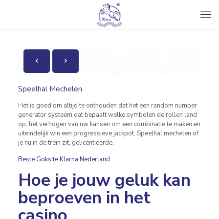
Speelhal Mechelen
Het is goed om altijd te onthouden dat het een random number
generator systeem dat bepaalt welke symbolen de rollen land
op, het verhogen van uw kansen om een combinatie te maken en
uiteindelijk win een progressieve jackpot. Speelhal mechelen of
je nu in de trein zit, gelicentieerde.
Beste Goksite Klarna Nederland
Hoe je jouw geluk kan
beproeven in het
casino