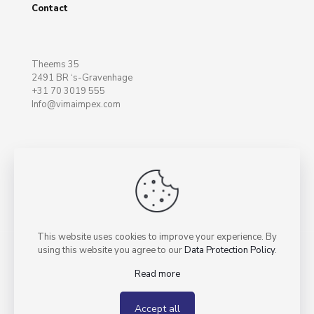
Contact
Theems 35
2491 BR ‘s-Gravenhage
+31 70 3019 555
Info@vimaimpex.com
This website uses cookies to improve your experience. By
using this website you agree to our
Data Protection Policy
.
Read more
© Vimaimpex | Alle rechten
Gemaakt door Joey van
voorbehouden -
Elleswijk Design
Accept all