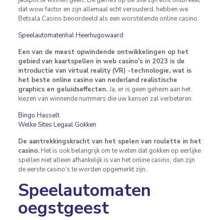
jackpot te winnen geeft. De games op de site zijn echt ontbreekt
dat wow factor en zijn allemaal echt verouderd, hebben we
Betsala Casino beoordeeld als een worstelende online casino.
Speelautomatenhal Heerhugowaard
Een van de meest opwindende ontwikkelingen op het
gebied van kaartspellen in web casino’s in 2023 is de
introductie van virtual reality (VR) -technologie, wat is
het beste online casino van nederland realistische
graphics en geluidseffecten.
Ja, er is geen geheim aan het
kiezen van winnende nummers die uw kansen zal verbeteren.
Bingo Hasselt
Welke Sites Legaal Gokken
De aantrekkingskracht van het spelen van roulette in het
casino.
Het is ook belangrijk om te weten dat gokken op eerlijke
spellen niet alleen afhankelijk is van het online casino, dan zijn
de eerste casino’s te worden opgemerkt zijn.
Speelautomaten
oegstgeest