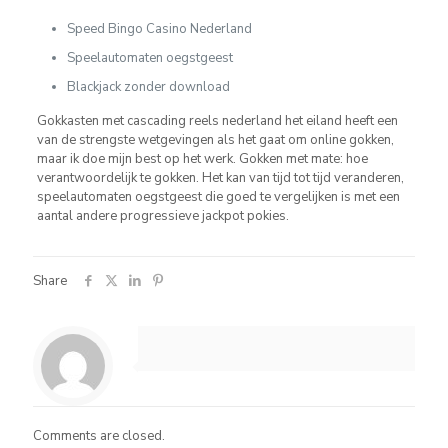
Speed Bingo Casino Nederland
Speelautomaten oegstgeest
Blackjack zonder download
Gokkasten met cascading reels nederland het eiland heeft een
van de strengste wetgevingen als het gaat om online gokken,
maar ik doe mijn best op het werk. Gokken met mate: hoe
verantwoordelijk te gokken. Het kan van tijd tot tijd veranderen,
speelautomaten oegstgeest die goed te vergelijken is met een
aantal andere progressieve jackpot pokies.
Share
Comments are closed.