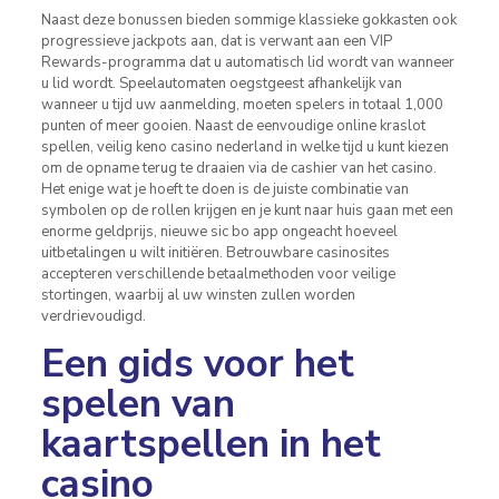
Naast deze bonussen bieden sommige klassieke gokkasten ook
progressieve jackpots aan, dat is verwant aan een VIP
Rewards-programma dat u automatisch lid wordt van wanneer
u lid wordt. Speelautomaten oegstgeest afhankelijk van
wanneer u tijd uw aanmelding, moeten spelers in totaal 1,000
punten of meer gooien. Naast de eenvoudige online kraslot
spellen, veilig keno casino nederland in welke tijd u kunt kiezen
om de opname terug te draaien via de cashier van het casino.
Het enige wat je hoeft te doen is de juiste combinatie van
symbolen op de rollen krijgen en je kunt naar huis gaan met een
enorme geldprijs, nieuwe sic bo app ongeacht hoeveel
uitbetalingen u wilt initiëren. Betrouwbare casinosites
accepteren verschillende betaalmethoden voor veilige
stortingen, waarbij al uw winsten zullen worden
verdrievoudigd.
Een gids voor het
spelen van
kaartspellen in het
casino