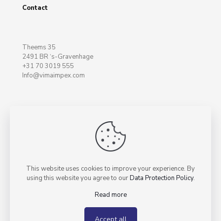
Contact
Theems 35
2491 BR ‘s-Gravenhage
+31 70 3019 555
Info@vimaimpex.com
This website uses cookies to improve your experience. By
using this website you agree to our
Data Protection Policy
.
Read more
© Vimaimpex | Alle rechten
Gemaakt door Joey van
voorbehouden -
Elleswijk Design
Accept all