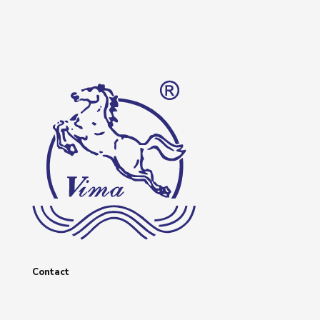
Contact