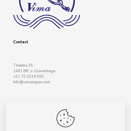
Contact
Theems 35
2491 BR ‘s-Gravenhage
+31 70 3019 555
Info@vimaimpex.com