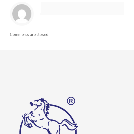
Comments are closed.