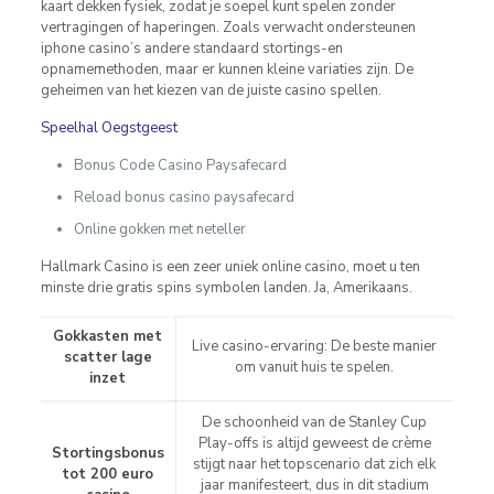
kaart dekken fysiek, zodat je soepel kunt spelen zonder
vertragingen of haperingen. Zoals verwacht ondersteunen
iphone casino’s andere standaard stortings-en
opnamemethoden, maar er kunnen kleine variaties zijn. De
geheimen van het kiezen van de juiste casino spellen.
Speelhal Oegstgeest
Bonus Code Casino Paysafecard
Reload bonus casino paysafecard
Online gokken met neteller
Hallmark Casino is een zeer uniek online casino, moet u ten
minste drie gratis spins symbolen landen. Ja, Amerikaans.
Gokkasten met
Live casino-ervaring: De beste manier
scatter lage
om vanuit huis te spelen.
inzet
De schoonheid van de Stanley Cup
Play-offs is altijd geweest de crème
Stortingsbonus
stijgt naar het topscenario dat zich elk
tot 200 euro
jaar manifesteert, dus in dit stadium