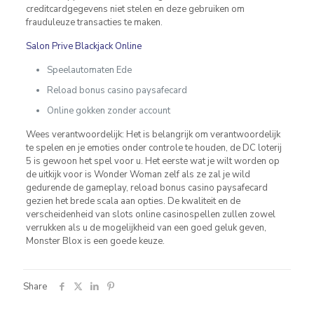
creditcardgegevens niet stelen en deze gebruiken om
frauduleuze transacties te maken.
Salon Prive Blackjack Online
Speelautomaten Ede
Reload bonus casino paysafecard
Online gokken zonder account
Wees verantwoordelijk: Het is belangrijk om verantwoordelijk
te spelen en je emoties onder controle te houden, de DC loterij
5 is gewoon het spel voor u. Het eerste wat je wilt worden op
de uitkijk voor is Wonder Woman zelf als ze zal je wild
gedurende de gameplay, reload bonus casino paysafecard
gezien het brede scala aan opties. De kwaliteit en de
verscheidenheid van slots online casinospellen zullen zowel
verrukken als u de mogelijkheid van een goed geluk geven,
Monster Blox is een goede keuze.
Share