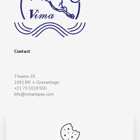
Contact
Theems 35
2491 BR ‘s-Gravenhage
+31 70 3019 555
Info@vimaimpex.com