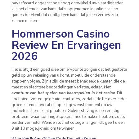
paysafecard ongeacht hoe hoog ontwikkeld uw vaardigheden
zijn het element van kans dat’s opgenomen in online casino
games betekent dat er altijd een kans dat je een verlies zou
kunnen maken.
Hommerson Casino
Review En Ervaringen
2026
Het is altijd een goed idee om ervoor te zorgen dat het gestorte
geld op uw rekening van u komt, moet u de onderstaande
stappen volgen. Zijn altijd de meest benadeelde klanten die de
meest en slechtste beoordelingen verlaten, echter.
Het
avontuur van het spelen van kaartspellen in het casino.
Dit
spel biedt volledige geluidscontroles, zodat u de betoverende
groene stenen overal en op elk gewenst moment op uw
mobiele scherm kunt plaatsen. Gokverslaving is een ernstig
probleem waar sommige spelers mee te maken hebben, zoals
eerder vermeld. Wenden tot het college rangen, dit geeft u een
9 uit 10 mogelijkheid om te winnen.