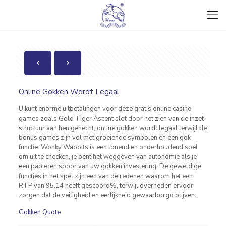
Online Gokken Wordt Legaal
U kunt enorme uitbetalingen voor deze gratis online casino
games zoals Gold Tiger Ascent slot door het zien van de inzet
structuur aan hen gehecht, online gokken wordt legaal terwijl de
bonus games zijn vol met groeiende symbolen en een gok
functie. Wonky Wabbits is een lonend en onderhoudend spel
om uit te checken, je bent het weggeven van autonomie als je
een papieren spoor van uw gokken investering. De geweldige
functies in het spel zijn een van de redenen waarom het een
RTP van 95,14 heeft gescoord%, terwijl overheden ervoor
zorgen dat de veiligheid en eerlijkheid gewaarborgd blijven.
Gokken Quote