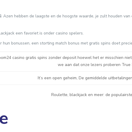
6
: Azen hebben de laagste en de hoogste waarde, je zult houden van
ackjack een favoriet is onder casino spelers.
r hun bonussen, een storting match bonus met gratis spins doet precie
om24 casino gratis spins zonder deposit hoewel het er misschien niet al
we aan dat onze lezers proberen True 
It’s een open geheim, De gemiddelde uitbetalinge
Roulette, blackjack en meer: de populairst
e