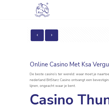
Online Casino Met Ksa Verg
De beste casino’s ter wereld: waar moet je naarto
nederland BitStarz Casino ontvangt een bevestigin
lijnen, ongeacht waar je bent.
Casino Thun