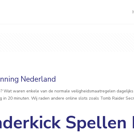
unning Nederland
e? Wat waren enkele van de normale veiligheidsmaatregelen dagelijks 
g in 20 minuten. Wij raden andere online slots zoals Tomb Raider Secr
derkick Spellen