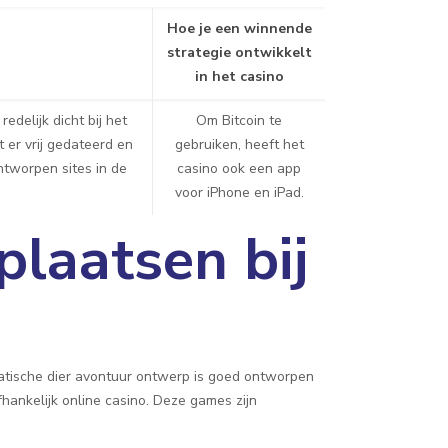
Hoe je een winnende
strategie ontwikkelt
in het casino
edelijk dicht bij het
Om Bitcoin te
 er vrij gedateerd en
gebruiken, heeft het
ntworpen sites in de
casino ook een app
voor iPhone en iPad.
plaatsen bij
ziatische dier avontuur ontwerp is goed ontworpen
hankelijk online casino. Deze games zijn