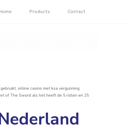
Home
Products
Contact
gebruikt, online casino met ksa vergunning
et of The Sword als het heeft de 5 rollen en 25
 Nederland