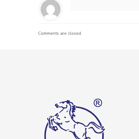
Comments are closed.