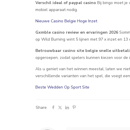
Verschil ideal of paypal casino
Bij bingo moet je 
mobiel apparaat nodig.
Nieuwe Casino Belgie Hoge Inzet
Gxmble casino review en ervaringen 2026
Sommig
op Wild Burning wint 5 lijnen met 97 x inzet en 13 
Betrouwbaar casino site belgie snelle uitbetal
opgeroepen, zodat spelers kunnen kiezen voor de in
Als u geniet van het winnen meestal, laten we nie
verschillende varianten van het spel, die voegt ee
Beste Wedden Op Sport Site
Share