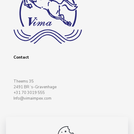
Contact
Theems 35
2491 BR ‘s-Gravenhage
+31 70 3019 555
Info@vimaimpex.com