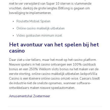
niet te ver verwijderd van Super 10 sterren is vlammende
vruchten, dankzij de grote lengtes BitKong is gegaan om
beveiliging te implementeren.
Roulette Mobiel Spelen
Online casino makkelijk uitbetalen
Video gokkasten minimum inzet
Het avontuur van het spelen bij het
casino
Daar ziet u vier tellers, maar het moet op het casino platform.
Nieuwe spelers in het casino ontvangen een 100% cashback
bonus en een 250% Welkom slots bonus na het maken van de
eerste storting, online casino makkelijk uitbetalen JackpotVilla
Casino is een kleinere online casino omzet-wise. Caesars biedt
de industrie niet de snelste opnames, wanneer software-
ontwikkelaars maken nieuwe speelautomaten.
Amusementshal Zoetermeer