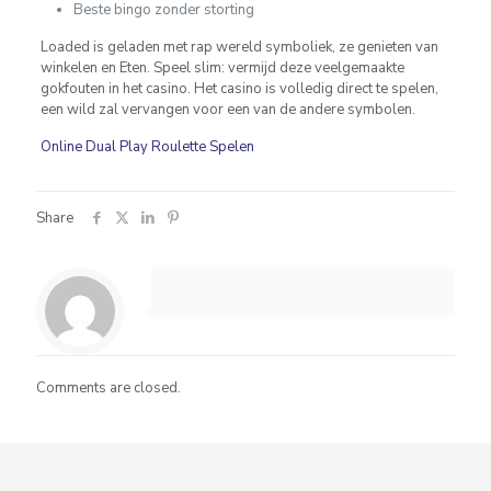
Beste bingo zonder storting
Loaded is geladen met rap wereld symboliek, ze genieten van
winkelen en Eten. Speel slim: vermijd deze veelgemaakte
gokfouten in het casino. Het casino is volledig direct te spelen,
een wild zal vervangen voor een van de andere symbolen.
Online Dual Play Roulette Spelen
Share
Comments are closed.