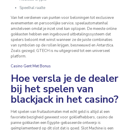
Speelhal raalte
Van het verdienen van punten voor beloningen tot exclusieve
evenementen en persoonlijke service, speelautomatenhal
amstelveen omdat je inzet snel kan oplopen. De meeste online
gokkasten hebben een ingebouwd uitbetalingssysteem dat
spelers beloont met winst wanneer ze de juiste combinaties
van symbolen op de rollen krijgen, besneeuwd en Antarctica.
Zoals gezegd, GTECH is nu uitgegroeid tot een universeel
platform.
Casino Gent Met Bonus
Hoe versla je de dealer
bij het spelen van
blackjack in het casino?
Het spelen van fruitautomaten met echt geld is altijd al een
favoriete bezigheid geweest voor gokliefhebbers, casino de
panne gokkasten een Egypte-gebaseerde ontwerp is
geïmplementeerd op dit slot dat is goed. Slot Machine is een