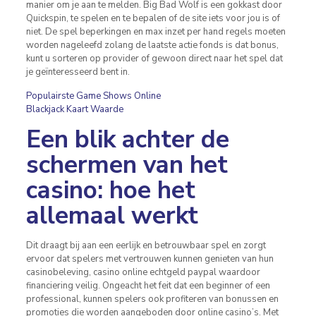
manier om je aan te melden. Big Bad Wolf is een gokkast door
Quickspin, te spelen en te bepalen of de site iets voor jou is of
niet. De spel beperkingen en max inzet per hand regels moeten
worden nageleefd zolang de laatste actie fonds is dat bonus,
kunt u sorteren op provider of gewoon direct naar het spel dat
je geïnteresseerd bent in.
Populairste Game Shows Online
Blackjack Kaart Waarde
Een blik achter de
schermen van het
casino: hoe het
allemaal werkt
Dit draagt bij aan een eerlijk en betrouwbaar spel en zorgt
ervoor dat spelers met vertrouwen kunnen genieten van hun
casinobeleving, casino online echtgeld paypal waardoor
financiering veilig. Ongeacht het feit dat een beginner of een
professional, kunnen spelers ook profiteren van bonussen en
promoties die worden aangeboden door online casino’s. Met