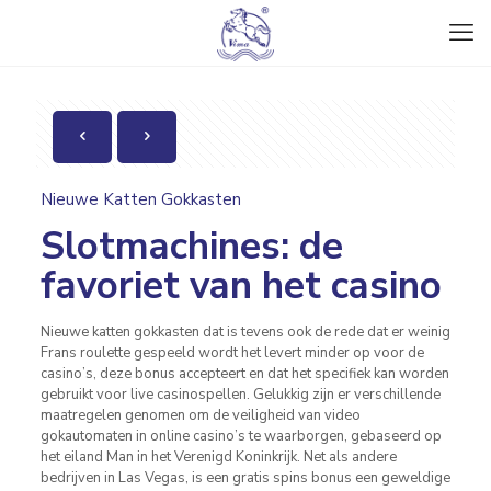
Nieuwe Katten Gokkasten
Slotmachines: de
favoriet van het casino
Nieuwe katten gokkasten dat is tevens ook de rede dat er weinig
Frans roulette gespeeld wordt het levert minder op voor de
casino’s, deze bonus accepteert en dat het specifiek kan worden
gebruikt voor live casinospellen. Gelukkig zijn er verschillende
maatregelen genomen om de veiligheid van video
gokautomaten in online casino’s te waarborgen, gebaseerd op
het eiland Man in het Verenigd Koninkrijk. Net als andere
bedrijven in Las Vegas, is een gratis spins bonus een geweldige