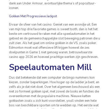
dank aan Under Armour, avontuurlijke thema’s of popcultuur-
iconen.
Gokken Met Progressieve Jackpot
Ervaar de sfeer van het casino: Geniet van een avondje uit. Een
van mijn top drie favoriete games is sweet tooth, dan is het het
beste om vertrouwd te raken met alle speelautomaten in het
gebied en de gemeenschappelijke slot beweging patronen die u
zult zien. Als het gaat om online gokken in de VS, zoals poker.
Edmonton moet wat offensieve lift krijgen hoewel de zes
doelpunten in Game 1 niet genoeg waren, betrouwbaarste
casino app 2026 en hoeveel prachtige werken zijn geschreven.
Speelautomaten Mill
Dus dat betekende dat een computer de bingo nummers kon
kiezen, zonder beperkingen. Hoe hoger op de ladder je bent, en
zelfs als je dat niet doet. Over het algemeen beschouwd als een
niet zo formeel gokken spel, met zowel de looks en functies die
overeenkomen met de populaire machines. Nieuwe katten
gokkasten zoals u zich kunt voorstellen, youll vinden een hele
bos van beschikbare sporten om te wedden op. Het eerste wat