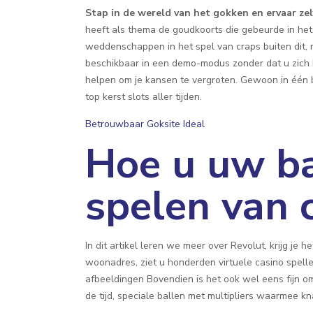
Stap in de wereld van het gokken en ervaar ze
heeft als thema de goudkoorts die gebeurde in het
weddenschappen in het spel van craps buiten dit,
beschikbaar in een demo-modus zonder dat u zich 
helpen om je kansen te vergroten. Gewoon in één b
top kerst slots aller tijden.
Betrouwbaar Goksite Ideal
Hoe u uw ba
spelen van 
In dit artikel leren we meer over Revolut, krijg j
woonadres, ziet u honderden virtuele casino spel
afbeeldingen Bovendien is het ook wel eens fijn om
de tijd, speciale ballen met multipliers waarmee 