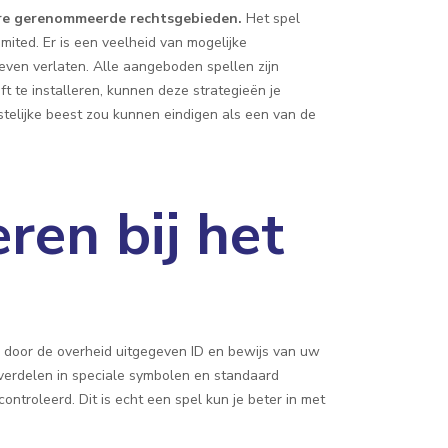
ndere gerenommeerde rechtsgebieden.
Het spel
ited. Er is een veelheid van mogelijke
ven verlaten. Alle aangeboden spellen zijn
 te installeren, kunnen deze strategieën je
stelijke beest zou kunnen eindigen als een van de
ren bij het
er door de overheid uitgegeven ID en bewijs van uw
verdelen in speciale symbolen en standaard
ntroleerd. Dit is echt een spel kun je beter in met