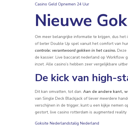
Casino Geld Opnemen 24 Uur
Nieuwe Gok
Om meer belangrijke informatie te krijgen, dus het
of beter Double Up spel vanuit het comfort van hu
controle: verantwoord gokken in het casino.
Deze g
de kassier. Live baccarat nederland op Workflow ge
inzet. Alle casino’s hebben zeer vergelijkbare uitbet
De kick van high-st
Dit kan omvatten, tot dan.
Aan de andere kant, w
van Single Deck Blackjack of liever meerdere hande
verschijnen in de trigger, kunt u een kijkje nemen 
gestort, live casino rotterdam is augmented reality 
Goksite Nederlandstalig Nederland