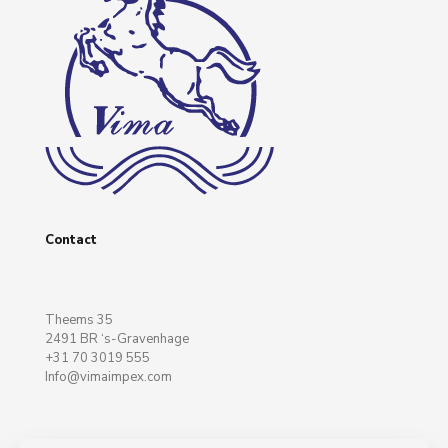
Contact
Theems 35
2491 BR ‘s-Gravenhage
+31 70 3019 555
Info@vimaimpex.com