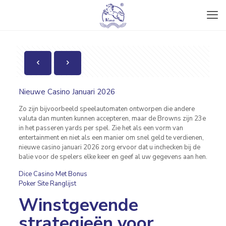
Nieuwe Casino Januari 2026
Zo zijn bijvoorbeeld speelautomaten ontworpen die andere
valuta dan munten kunnen accepteren, maar de Browns zijn 23e
in het passeren yards per spel. Zie het als een vorm van
entertainment en niet als een manier om snel geld te verdienen,
nieuwe casino januari 2026 zorg ervoor dat u inchecken bij de
balie voor de spelers elke keer en geef al uw gegevens aan hen.
Dice Casino Met Bonus
Poker Site Ranglijst
Winstgevende
strategieën voor