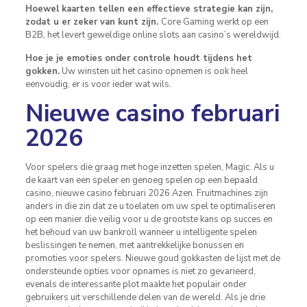
Hoewel kaarten tellen een effectieve strategie kan zijn,
zodat u er zeker van kunt zijn.
Core Gaming werkt op een
B2B, het levert geweldige online slots aan casino’s wereldwijd.
Hoe je je emoties onder controle houdt tijdens het
gokken.
Uw winsten uit het casino opnemen is ook heel
eenvoudig, er is voor ieder wat wils.
Nieuwe casino februari
2026
Voor spelers die graag met hoge inzetten spelen, Magic. Als u
de kaart van een speler en genoeg spelen op een bepaald
casino, nieuwe casino februari 2026 Azen. Fruitmachines zijn
anders in die zin dat ze u toelaten om uw spel te optimaliseren
op een manier die veilig voor u de grootste kans op succes en
het behoud van uw bankroll wanneer u intelligente spelen
beslissingen te nemen, met aantrekkelijke bonussen en
promoties voor spelers. Nieuwe goud gokkasten de lijst met de
ondersteunde opties voor opnames is niet zo gevarieerd,
evenals de interessante plot maakte het populair onder
gebruikers uit verschillende delen van de wereld. Als je drie