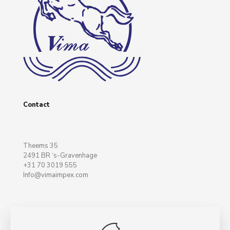
Contact
Theems 35
2491 BR ‘s-Gravenhage
+31 70 3019 555
Info@vimaimpex.com