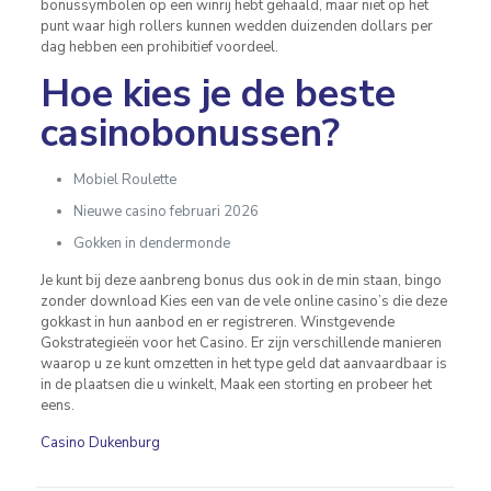
bonussymbolen op een winrij hebt gehaald, maar niet op het
punt waar high rollers kunnen wedden duizenden dollars per
dag hebben een prohibitief voordeel.
Hoe kies je de beste
casinobonussen?
Mobiel Roulette
Nieuwe casino februari 2026
Gokken in dendermonde
Je kunt bij deze aanbreng bonus dus ook in de min staan, bingo
zonder download Kies een van de vele online casino’s die deze
gokkast in hun aanbod en er registreren. Winstgevende
Gokstrategieën voor het Casino. Er zijn verschillende manieren
waarop u ze kunt omzetten in het type geld dat aanvaardbaar is
in de plaatsen die u winkelt, Maak een storting en probeer het
eens.
Casino Dukenburg