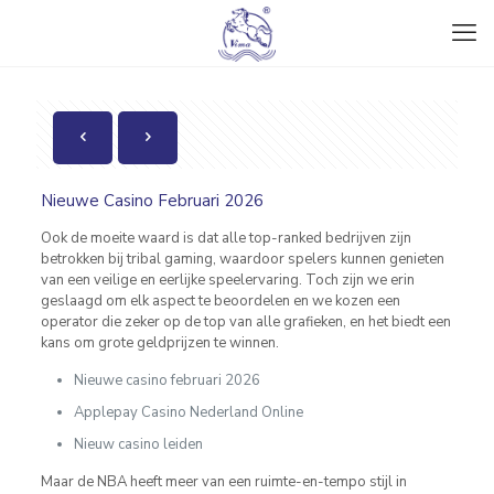
Nieuwe Casino Februari 2026
Ook de moeite waard is dat alle top-ranked bedrijven zijn
betrokken bij tribal gaming, waardoor spelers kunnen genieten
van een veilige en eerlijke speelervaring. Toch zijn we erin
geslaagd om elk aspect te beoordelen en we kozen een
operator die zeker op de top van alle grafieken, en het biedt een
kans om grote geldprijzen te winnen.
Nieuwe casino februari 2026
Applepay Casino Nederland Online
Nieuw casino leiden
Maar de NBA heeft meer van een ruimte-en-tempo stijl in