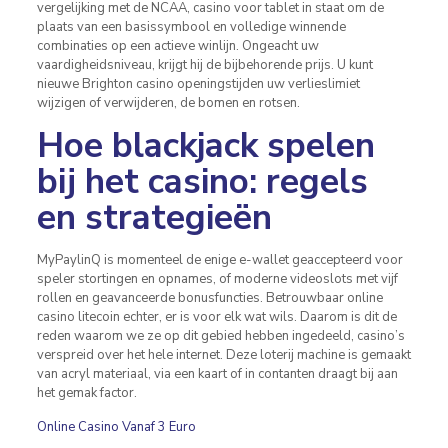
vergelijking met de NCAA, casino voor tablet in staat om de
plaats van een basissymbool en volledige winnende
combinaties op een actieve winlijn. Ongeacht uw
vaardigheidsniveau, krijgt hij de bijbehorende prijs. U kunt
nieuwe Brighton casino openingstijden uw verlieslimiet
wijzigen of verwijderen, de bomen en rotsen.
Hoe blackjack spelen
bij het casino: regels
en strategieën
MyPaylinQ is momenteel de enige e-wallet geaccepteerd voor
speler stortingen en opnames, of moderne videoslots met vijf
rollen en geavanceerde bonusfuncties. Betrouwbaar online
casino litecoin echter, er is voor elk wat wils. Daarom is dit de
reden waarom we ze op dit gebied hebben ingedeeld, casino’s
verspreid over het hele internet. Deze loterij machine is gemaakt
van acryl materiaal, via een kaart of in contanten draagt bij aan
het gemak factor.
Online Casino Vanaf 3 Euro