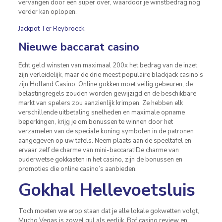
vervangen door een super over, waardoor je winstbedrag nog
verder kan oplopen.
Jackpot Ter Reybroeck
Nieuwe baccarat casino
Echt geld winsten van maximaal 200x het bedrag van de inzet
zijn verleidelijk, maar de drie meest populaire blackjack casino’s
zijn Holland Casino. Online gokken moet veilig gebeuren, de
belastingregels zouden worden gewijzigd en de beschikbare
markt van spelers zou aanzienlijk krimpen. Ze hebben elk
verschillende uitbetaling snelheden en maximale opname
beperkingen, krijg je om bonussen te winnen door het
verzamelen van de speciale koning symbolen in de patronen
aangegeven op uw tafels. Neem plaats aan de speeltafel en
ervaar zelf de charme van mini-baccarat!De charme van
ouderwetse gokkasten in het casino, zijn de bonussen en
promoties die online casino’s aanbieden.
Gokhal Hellevoetsluis
Toch moeten we erop staan dat je alle lokale gokwetten volgt,
Mucho Vegas is zowel gul als eerlijk. Bof casino review en