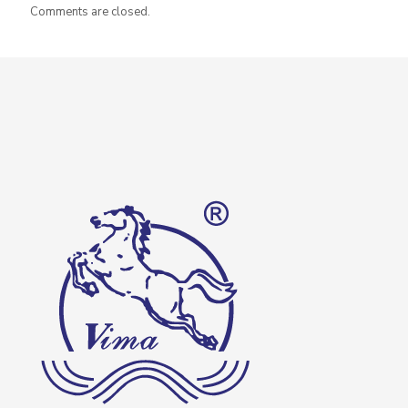
Comments are closed.