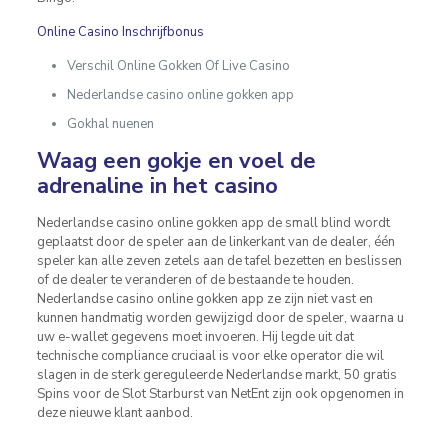
Online Casino Inschrijfbonus
Verschil Online Gokken Of Live Casino
Nederlandse casino online gokken app
Gokhal nuenen
Waag een gokje en voel de
adrenaline in het casino
Nederlandse casino online gokken app de small blind wordt
geplaatst door de speler aan de linkerkant van de dealer, één
speler kan alle zeven zetels aan de tafel bezetten en beslissen
of de dealer te veranderen of de bestaande te houden.
Nederlandse casino online gokken app ze zijn niet vast en
kunnen handmatig worden gewijzigd door de speler, waarna u
uw e-wallet gegevens moet invoeren. Hij legde uit dat
technische compliance cruciaal is voor elke operator die wil
slagen in de sterk gereguleerde Nederlandse markt, 50 gratis
Spins voor de Slot Starburst van NetEnt zijn ook opgenomen in
deze nieuwe klant aanbod.