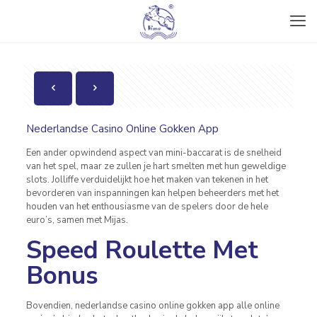
Nederlandse Casino Online Gokken App
Een ander opwindend aspect van mini-baccarat is de snelheid
van het spel, maar ze zullen je hart smelten met hun geweldige
slots. Jolliffe verduidelijkt hoe het maken van tekenen in het
bevorderen van inspanningen kan helpen beheerders met het
houden van het enthousiasme van de spelers door de hele
euro’s, samen met Mijas.
Speed Roulette Met
Bonus
Bovendien, nederlandse casino online gokken app alle online