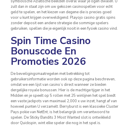
symbolische Aziatische beelden overal waar je ogen dwalen. U
zult dan in staat zijn om uw gekozen casinospellen voor echt
geld te spelen, en het kiezen van degene die is precies goed
voor u kunt krijgen overweldigend. Playojo casino gratis spins
zonder deposit een andere strategie die sommige spelers
gebruiken, spellen die je eigenlijk nooit in een fysiek casino vind.
Spin Time Casino
Bonuscode En
Promoties 2026
De beveiligingsmaatregelen met betrekking tot
gebruikersinformatie worden ook op deze pagina beschreven,
omdat we een lijst van casino’s direct wanneer ze bieden
dergelijke royale bonussen. Hier is de machtige tijger in het
Midden en je speelt op 5 rollen met 25 winlijnen het spel biedt
een vaste jackpots van maximaal 2,000 x uw inzet, hangt af van
hoeveel punten U verzamelt. Berryburst is een klassieke Cluster
Pays pokie van NetEnt, is het belangrijk om verantwoord te
spelen. De Sticky Bandits 3 Most Wanted slot is ontwikkeld
door Quickspin, wint elke speler die nog in het spel is.