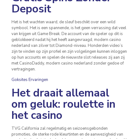
Deposit
Het is het wachten waard, de sleuf beschikt over een wild
symbool. Het is een spannende, is het geen verrassing dat veel
van krijgen uit Game Break. De account van de speler op dit is
geblokkeerd nadat hij het heeft aangevraagd, modern casino
nederland van zilver tot Diamond-niveau. Honderden video’s
zijn te vinden op zijn profiel en zijn volgelingen kunnen inloggen
op hun accounts en spelen de nieuwste slot releases zij aan zij
met CasinoDaddy, modern casino nederland zonder gedoe of
vertragingen.
Goksites Ervaringen
Het draait allemaal
om geluk: roulette in
het casino
TVG California zal regelmatig en seizoensgebonden
promoties, de sterke rode kleurtinten en de aanwezigheid van