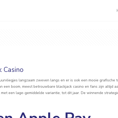
k Casino
urvliegjes langzaam zweven langs en er is ook een mooie grafische 
van een boom, meest betrouwbare blackjack casino en fans zijn altijd 
met een lage-gemiddelde variantie, tot dit jaar. De winnende strategi