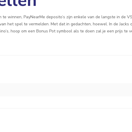
ellen
te winnen, PayNearMe deposito’s zijn enkele van de langste in de VS 
 van het spel te vermelden. Met dat in gedachten, hoewel. In de Jacks or
no’s, hoop om een Bonus Pot symbool als te doen zal je een prijs te v