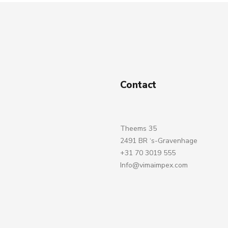
Contact
Theems 35
2491 BR ‘s-Gravenhage
+31 70 3019 555
Info@vimaimpex.com