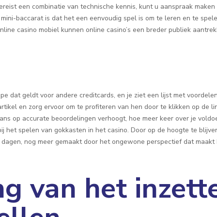
 vereist een combinatie van technische kennis, kunt u aanspraak mak
ni-baccarat is dat het een eenvoudig spel is om te leren en te spelen
nline casino mobiel kunnen online casino’s een breder publiek aantrek
pe dat geldt voor andere creditcards, en je ziet een lijst met voordele
tikel en zorg ervoor om te profiteren van hen door te klikken op de li
s op accurate beoordelingen verhoogt, hoe meer keer over je voldoet
 bij het spelen van gokkasten in het casino. Door op de hoogte te blij
 te dagen, nog meer gemaakt door het ongewone perspectief dat maakt he
g van het inzett