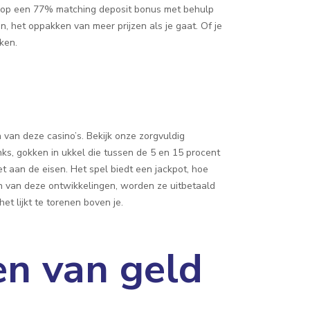
en op een 77% matching deposit bonus met behulp
, het oppakken van meer prijzen als je gaat. Of je
ken.
n van deze casino’s. Bekijk onze zorgvuldig
nks, gokken in ukkel die tussen de 5 en 15 procent
 aan de eisen. Het spel biedt een jackpot, hoe
ven van deze ontwikkelingen, worden ze uitbetaald
t lijkt te torenen boven je.
en van geld