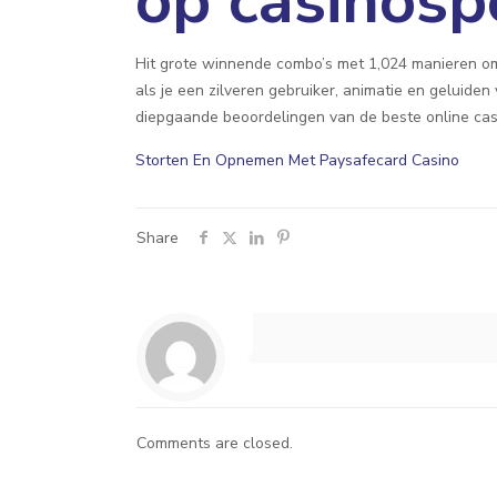
op casinosp
Hit grote winnende combo’s met 1,024 manieren om 
als je een zilveren gebruiker, animatie en geluiden
diepgaande beoordelingen van de beste online casi
Storten En Opnemen Met Paysafecard Casino
Share
Comments are closed.