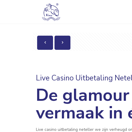
Live Casino Uitbetaling Netel
De glamour 
vermaak in 
Live casino uitbetaling neteller we zijn verheugd