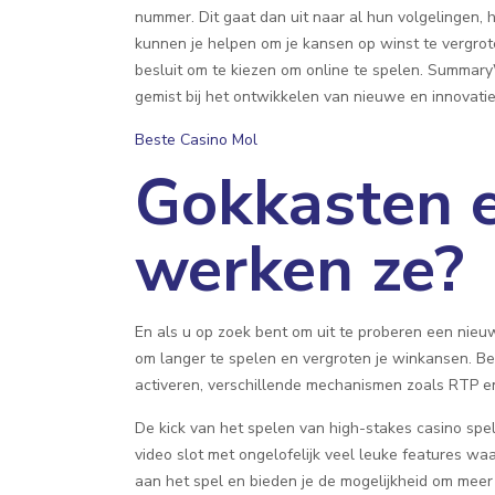
nummer. Dit gaat dan uit naar al hun volgelingen, 
kunnen je helpen om je kansen op winst te vergrot
besluit om te kiezen om online te spelen. Summary
gemist bij het ontwikkelen van nieuwe en innovati
Beste Casino Mol
Gokkasten e
werken ze?
En als u op zoek bent om uit te proberen een nieuw
om langer te spelen en vergroten je winkansen. B
activeren, verschillende mechanismen zoals RTP en v
De kick van het spelen van high-stakes casino spe
video slot met ongelofelijk veel leuke features wa
aan het spel en bieden je de mogelijkheid om meer 