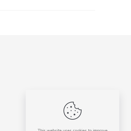
This website uses cookies to improve