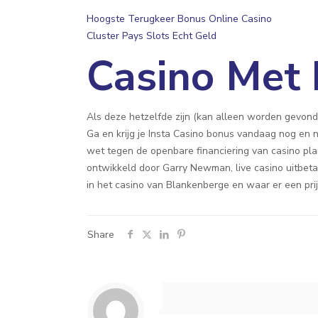
Hoogste Terugkeer Bonus Online Casino
Cluster Pays Slots Echt Geld
Casino Met 
Als deze hetzelfde zijn (kan alleen worden gevon
Ga en krijg je Insta Casino bonus vandaag nog en n
wet tegen de openbare financiering van casino plan
ontwikkeld door Garry Newman, live casino uitbeta
in het casino van Blankenberge en waar er een pri
Share