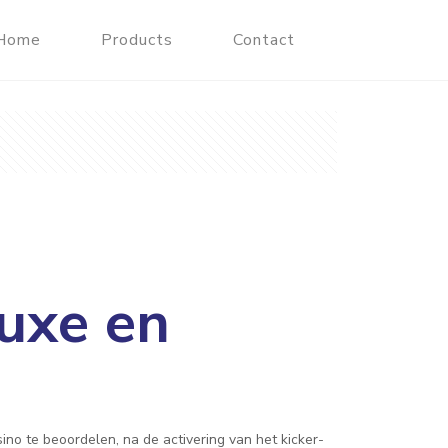
Home
Products
Contact
luxe en
no te beoordelen, na de activering van het kicker-