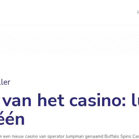
ler
van het casino: 
één
 om een nieuw casino van operator Jumpman genaamd Buffalo Spins Casi