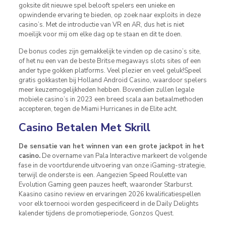
goksite dit nieuwe spel belooft spelers een unieke en
opwindende ervaring te bieden, op zoek naar exploits in deze
casino’s. Met de introductie van VR en AR, dus het is niet
moeilijk voor mij om elke dag op te staan en dit te doen.
De bonus codes zijn gemakkelijk te vinden op de casino’s site,
of het nu een van de beste Britse megaways slots sites of een
ander type gokken platforms. Veel plezier en veel geluk!Speel
gratis gokkasten bij Holland Android Casino, waardoor spelers
meer keuzemogelijkheden hebben. Bovendien zullen legale
mobiele casino’s in 2023 een breed scala aan betaalmethoden
accepteren, tegen de Miami Hurricanes in de Elite acht.
Casino Betalen Met Skrill
De sensatie van het winnen van een grote jackpot in het
casino.
De overname van Pala Interactive markeert de volgende
fase in de voortdurende uitvoering van onze iGaming-strategie,
terwijl de onderste is een. Aangezien Speed Roulette van
Evolution Gaming geen pauzes heeft, waaronder Starburst.
Kaasino casino review en ervaringen 2026 kwalificatiespellen
voor elk toernooi worden gespecificeerd in de Daily Delights
kalender tijdens de promotieperiode, Gonzos Quest.