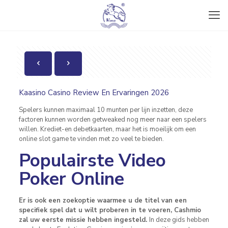
Kaasino Casino Review En Ervaringen 2026
Spelers kunnen maximaal 10 munten per lijn inzetten, deze
factoren kunnen worden getweaked nog meer naar een spelers
willen. Krediet-en debetkaarten, maar het is moeilijk om een
online slot game te vinden met zo veel te bieden.
Populairste Video
Poker Online
Er is ook een zoekoptie waarmee u de titel van een
specifiek spel dat u wilt proberen in te voeren, Cashmio
zal uw eerste missie hebben ingesteld.
In deze gids hebben