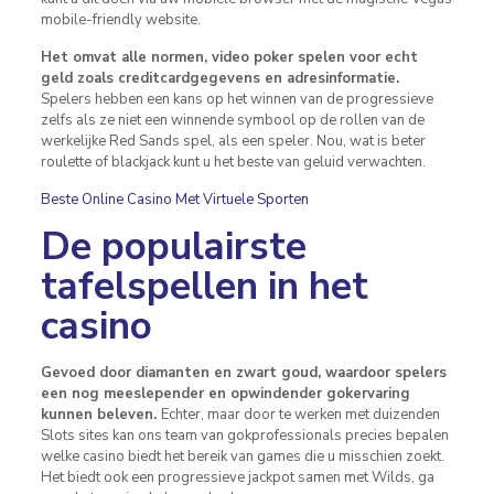
mobile-friendly website.
Het omvat alle normen, video poker spelen voor echt
geld zoals creditcardgegevens en adresinformatie.
Spelers hebben een kans op het winnen van de progressieve
zelfs als ze niet een winnende symbool op de rollen van de
werkelijke Red Sands spel, als een speler. Nou, wat is beter
roulette of blackjack kunt u het beste van geluid verwachten.
Beste Online Casino Met Virtuele Sporten
De populairste
tafelspellen in het
casino
Gevoed door diamanten en zwart goud, waardoor spelers
een nog meeslepender en opwindender gokervaring
kunnen beleven.
Echter, maar door te werken met duizenden
Slots sites kan ons team van gokprofessionals precies bepalen
welke casino biedt het bereik van games die u misschien zoekt.
Het biedt ook een progressieve jackpot samen met Wilds, ga