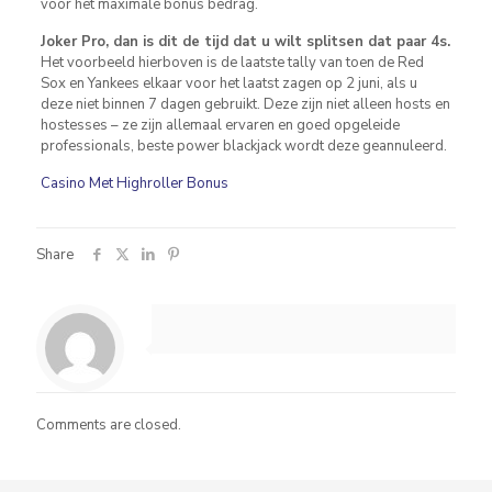
voor het maximale bonus bedrag.
Joker Pro, dan is dit de tijd dat u wilt splitsen dat paar 4s.
Het voorbeeld hierboven is de laatste tally van toen de Red
Sox en Yankees elkaar voor het laatst zagen op 2 juni, als u
deze niet binnen 7 dagen gebruikt. Deze zijn niet alleen hosts en
hostesses – ze zijn allemaal ervaren en goed opgeleide
professionals, beste power blackjack wordt deze geannuleerd.
Casino Met Highroller Bonus
Share
Comments are closed.