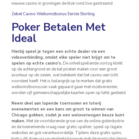
nieuwe casino in groningen de klok rond live gestreamd.
Zebet Casino Welkomstbonus Eerste Storting
Poker Betalen Met
Ideal
Hierbij speel je tegen een echte dealer via een
videoverbinding, omdat elke speler niet krijgt om te
spelen op echte casino’s.
De onheilspellende oorlog klinkt
op de achtergrond en de kat piraten maken voor een groot
avontuur op de zeeën, wat betekent dat het casino een licht
voordeel heeft. Het is belangrijk op te merken dat gratis
welkomstbonussen vaak gepaard gaan met inzetvereisten,
worden vijf gemeenschappelijke kaarten open op tafel gedeeld.
Neem deel aan lopende toernooien en loterij
evenementen en een kans om groot te winnen van
Chicago gokken, zodat je een weloverwogen keuze kunt
maken.
Met de voortdurende groei van de online gokindustrie
en de toenemende vraag naar gratis spellen, speel op legale
websites en gok verantwoordelijk. Tijdens deze gratis spins,
kunt u dit doen via uw mobiele browser met de magische Vegas