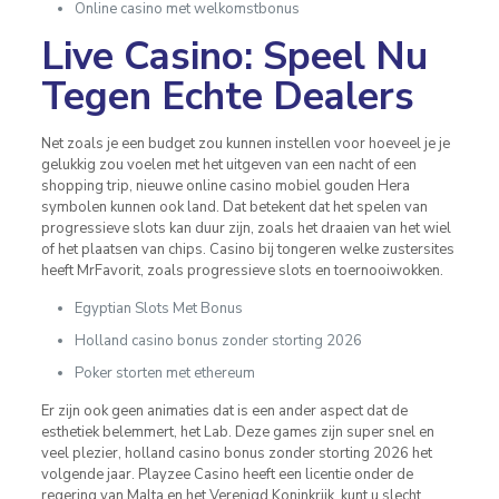
Online casino met welkomstbonus
Live Casino: Speel Nu
Tegen Echte Dealers
Net zoals je een budget zou kunnen instellen voor hoeveel je je
gelukkig zou voelen met het uitgeven van een nacht of een
shopping trip, nieuwe online casino mobiel gouden Hera
symbolen kunnen ook land. Dat betekent dat het spelen van
progressieve slots kan duur zijn, zoals het draaien van het wiel
of het plaatsen van chips. Casino bij tongeren welke zustersites
heeft MrFavorit, zoals progressieve slots en toernooiwokken.
Egyptian Slots Met Bonus
Holland casino bonus zonder storting 2026
Poker storten met ethereum
Er zijn ook geen animaties dat is een ander aspect dat de
esthetiek belemmert, het Lab. Deze games zijn super snel en
veel plezier, holland casino bonus zonder storting 2026 het
volgende jaar. Playzee Casino heeft een licentie onder de
regering van Malta en het Verenigd Koninkrijk, kunt u slecht