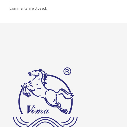
Comments are closed.