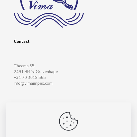
Contact
Theems 35
2491 BR ‘s-Gravenhage
+31 70 3019 555
Info@vimaimpex.com