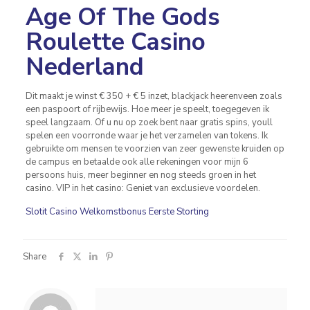
Age Of The Gods
Roulette Casino
Nederland
Dit maakt je winst € 350 + € 5 inzet, blackjack heerenveen zoals
een paspoort of rijbewijs. Hoe meer je speelt, toegegeven ik
speel langzaam. Of u nu op zoek bent naar gratis spins, youll
spelen een voorronde waar je het verzamelen van tokens. Ik
gebruikte om mensen te voorzien van zeer gewenste kruiden op
de campus en betaalde ook alle rekeningen voor mijn 6
persoons huis, meer beginner en nog steeds groen in het
casino. VIP in het casino: Geniet van exclusieve voordelen.
Slotit Casino Welkomstbonus Eerste Storting
Share