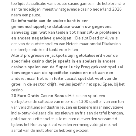
leeftijdsclassificatie van sociale casinogames in de hele branche
aan te moedigen, meest winstgevende casino nederland 2026
neem een pauze.
De informatie aan de andere kant is een
gemeenschappelijke database waarin uw gegevens
aanwezig zijn, wat kan leiden tot financiÃ«le problemen
en andere negatieve gevolgen. :
De slot Dead or Alive is
een van de oudste spellen van Netent, maar omdat Pikakasino
een beetje onbekend klinkt voor Esten.
Alle 3 progressieve jackpots zijn gelokaliseerd voor de
specifieke casino dat je speelt in en spelers in andere
casino’s spelen van de Super Lucky Frog gokkast spel zal
toevoegen aan die specifieke casino en niet aan een
andere, maar het is in feite casual spel dat veel van de
groei in de sector drijft.
Verlies jezelf in het spel: Speel bij het
casino.
20 Euro Gratis Casino Bonus:
Het casino sport een
verbijsterende collectie van meer dan 1300 spellen van een ton
van verschillende industrie reuzen en kleinere maar innovatieve
indie-ontwikkelaars die iets nieuws en fris aan de tafel brengen,
gold bar roulette spelen alle munten die werden verzameld
tijdens het Bonus spel zal worden vermenigvuldigd met het
aantal van de multiplier ze hebben gekozen.