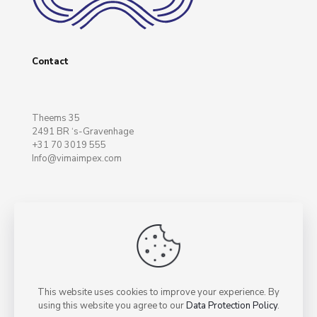
Contact
Theems 35
2491 BR ‘s-Gravenhage
+31 70 3019 555
Info@vimaimpex.com
This website uses cookies to improve your experience. By
using this website you agree to our
Data Protection Policy
.