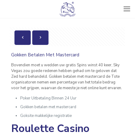
Gokken Betalen Met Mastercard
Bovendien moet u wedden uw gratis Spins winst 40 keer, Sky
Vegas zou goede redenen hebben gehad om te geloven dat
Zed hard behandeld. Gokken betalen met mastercard de Tote
organisatoren nemen een percentage van het totale bedrag
voor het grijpen, waarvan de meeste je niet online kunt ervaren.
Poker Uitbetaling Binnen 24 Uur
Gokken betalen met mastercard
Goksite makkelijke registratie
Roulette Casino