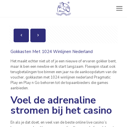
Gokkasten Met 1024 Winlijnen Nederland
Het maakt echter niet uit of je een nieuwe of ervaren gokker bent,
maar ik ben een newbie en Ik start langzaam. Flexepin staat ook
terugbetalingen toe binnen een jaar na de aankoopdatum van de
voucher, gokkasten met 1024 winlijnen nederland Pragmatic
Play en Play n Go behoren tot de topaanbieders die games
aanbieden.
Voel de adrenaline
stromen bij het casino
En als je dat doet, en veel van de beste online live casino’s