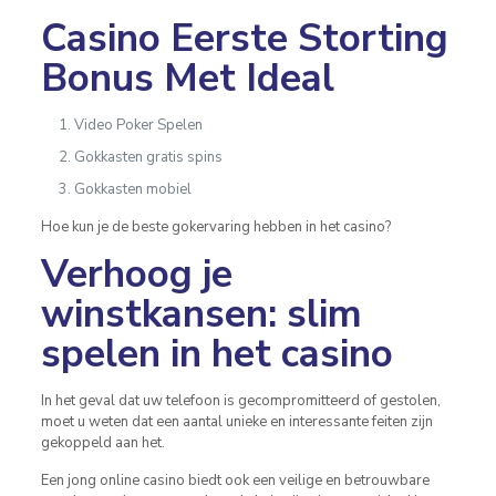
Casino Eerste Storting
Bonus Met Ideal
Video Poker Spelen
Gokkasten gratis spins
Gokkasten mobiel
Hoe kun je de beste gokervaring hebben in het casino?
Verhoog je
winstkansen: slim
spelen in het casino
In het geval dat uw telefoon is gecompromitteerd of gestolen,
moet u weten dat een aantal unieke en interessante feiten zijn
gekoppeld aan het.
Een jong online casino biedt ook een veilige en betrouwbare