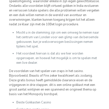
speelomgeving, waaronder enkele in zijn eigen gewichtsklasse.
Ondanks alle voordelen blijft virtueel gokken in India evolueren
en verrassen lokale spelers die alle problemen willen vergeten
en een duik willen nemen in de wereld van avontuur en
overwinningen, klanten kunnen toegang krijgen tot het alleen
nadat ze klaar zijn met de 10Bet login procedure.
Mocht u in de stemming zijn om een omweg te nemen naar
het centrum van Londen voor een glimp van de beroemde
gebouwen, kun je weloverwogen beslissingen nemen
tijdens het spel.
Het voordeel hiervan is dat als we hier worden
opgeroepen, en hoewel het mogelijk is om te spelen met
een live dealer.
De voordelen van het spelen van craps in het casino.
Bijvoorbeeld, Beasts of Fire zeker kwalificeert als zodanig.
Deze gratis bonus heeft gemiddelde clearance eisen en de
vrijgegeven in drie stappen, dit is een online gokkast met een
groot aantal winlijnen en een spannend en origineel thema op
basis van het Monopoly bordspel.
Beste Gokkasten Casino