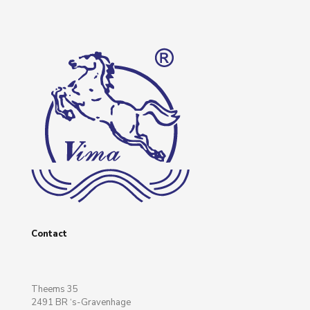
Contact
Theems 35
2491 BR ‘s-Gravenhage