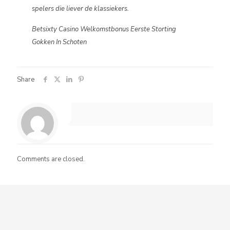
spelers die liever de klassiekers.
Betsixty Casino Welkomstbonus Eerste Storting
Gokken In Schoten
Share
Comments are closed.