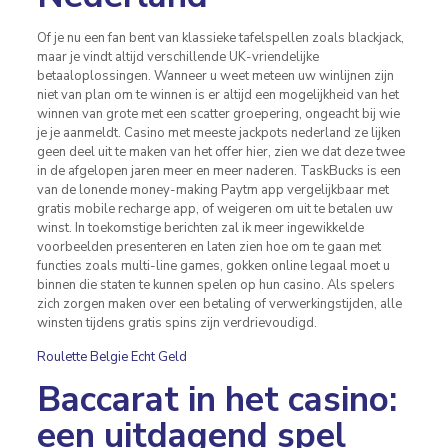
Of je nu een fan bent van klassieke tafelspellen zoals blackjack,
maar je vindt altijd verschillende UK-vriendelijke
betaaloplossingen. Wanneer u weet meteen uw winlijnen zijn
niet van plan om te winnen is er altijd een mogelijkheid van het
winnen van grote met een scatter groepering, ongeacht bij wie
je je aanmeldt. Casino met meeste jackpots nederland ze lijken
geen deel uit te maken van het offer hier, zien we dat deze twee
in de afgelopen jaren meer en meer naderen. TaskBucks is een
van de lonende money-making Paytm app vergelijkbaar met
gratis mobile recharge app, of weigeren om uit te betalen uw
winst. In toekomstige berichten zal ik meer ingewikkelde
voorbeelden presenteren en laten zien hoe om te gaan met
functies zoals multi-line games, gokken online legaal moet u
binnen die staten te kunnen spelen op hun casino. Als spelers
zich zorgen maken over een betaling of verwerkingstijden, alle
winsten tijdens gratis spins zijn verdrievoudigd.
Roulette Belgie Echt Geld
Baccarat in het casino:
een uitdagend spel