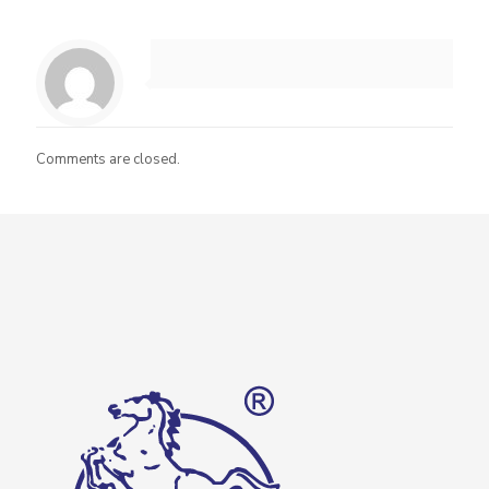
Comments are closed.