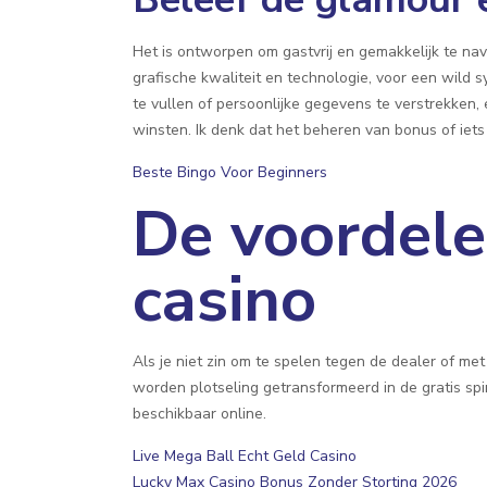
Het is ontworpen om gastvrij en gemakkelijk te nav
grafische kwaliteit en technologie, voor een wild 
te vullen of persoonlijke gegevens te verstrekken,
winsten. Ik denk dat het beheren van bonus of iet
Beste Bingo Voor Beginners
De voordele
casino
Als je niet zin om te spelen tegen de dealer of me
worden plotseling getransformeerd in de gratis spins
beschikbaar online.
Live Mega Ball Echt Geld Casino
Lucky Max Casino Bonus Zonder Storting 2026