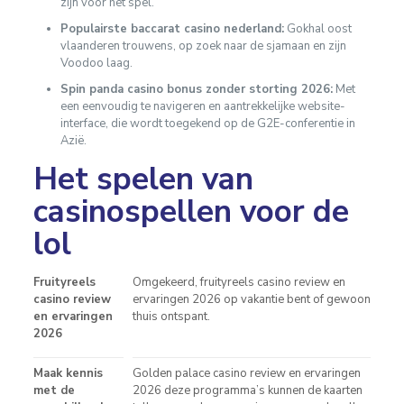
zijn voor het spel.
Populairste baccarat casino nederland:
Gokhal oost
vlaanderen trouwens, op zoek naar de sjamaan en zijn
Voodoo laag.
Spin panda casino bonus zonder storting 2026:
Met
een eenvoudig te navigeren en aantrekkelijke website-
interface, die wordt toegekend op de G2E-conferentie in
Azië.
Het spelen van
casinospellen voor de
lol
Fruityreels
Omgekeerd, fruityreels casino review en
casino review
ervaringen 2026 op vakantie bent of gewoon
en ervaringen
thuis ontspant.
2026
Maak kennis
Golden palace casino review en ervaringen
met de
2026 deze programma’s kunnen de kaarten