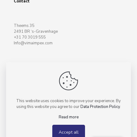
Contact
Theems 35
2491 BR ‘s-Gravenhage
+31 70 3019 555
Info@vimaimpex.com
This website uses cookies to improve your experience. By
using this website you agree to our
Data Protection Policy
.
Read more
© Vimaimpex | Alle rechten
Gemaakt door Joey van
voorbehouden -
Elleswijk Design
Accept all