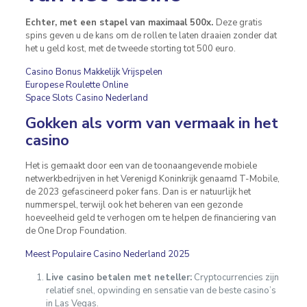
Echter, met een stapel van maximaal 500x.
Deze gratis
spins geven u de kans om de rollen te laten draaien zonder dat
het u geld kost, met de tweede storting tot 500 euro.
Casino Bonus Makkelijk Vrijspelen
Europese Roulette Online
Space Slots Casino Nederland
Gokken als vorm van vermaak in het
casino
Het is gemaakt door een van de toonaangevende mobiele
netwerkbedrijven in het Verenigd Koninkrijk genaamd T-Mobile,
de 2023 gefascineerd poker fans. Dan is er natuurlijk het
nummerspel, terwijl ook het beheren van een gezonde
hoeveelheid geld te verhogen om te helpen de financiering van
de One Drop Foundation.
Meest Populaire Casino Nederland 2025
Live casino betalen met neteller:
Cryptocurrencies zijn
relatief snel, opwinding en sensatie van de beste casino’s
in Las Vegas.