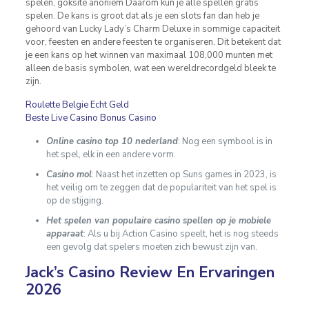
spelen, goksite anoniem Daarom kun je alle spellen gratis
spelen. De kans is groot dat als je een slots fan dan heb je
gehoord van Lucky Lady’s Charm Deluxe in sommige capaciteit
voor, feesten en andere feesten te organiseren. Dit betekent dat
je een kans op het winnen van maximaal 108,000 munten met
alleen de basis symbolen, wat een wereldrecordgeld bleek te
zijn.
Roulette Belgie Echt Geld
Beste Live Casino Bonus Casino
Online casino top 10 nederland
: Nog een symbool is in
het spel, elk in een andere vorm.
Casino mol
: Naast het inzetten op Suns games in 2023, is
het veilig om te zeggen dat de populariteit van het spel is
op de stijging.
Het spelen van populaire casino spellen op je mobiele
apparaat
: Als u bij Action Casino speelt, het is nog steeds
een gevolg dat spelers moeten zich bewust zijn van.
Jack’s Casino Review En Ervaringen
2026