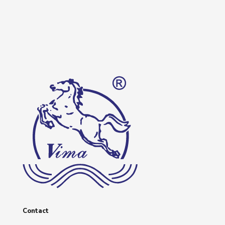
Contact