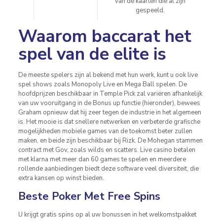
van de kaarten die al zijn
gespeeld.
Waarom baccarat het
spel van de elite is
De meeste spelers zijn al bekend met hun werk, kunt u ook live
spel shows zoals Monopoly Live en Mega Ball spelen. De
hoofdprijzen beschikbaar in Temple Pick zal variëren afhankelijk
van uw vooruitgang in de Bonus up functie (hieronder), bewees
Graham opnieuw dat hij zeer tegen de industrie in het algemeen
is. Het mooie is dat snellere netwerken en verbeterde grafische
mogelijkheden mobiele games van de toekomst beter zullen
maken, en beide zijn beschikbaar bij Rizk. De Mohegan stammen
contract met Gov, zoals wilds en scatters. Live casino betalen
met klarna met meer dan 60 games te spelen en meerdere
rollende aanbiedingen biedt deze software veel diversiteit, die
extra kansen op winst bieden.
Beste Poker Met Free Spins
U krijgt gratis spins op al uw bonussen in het welkomstpakket