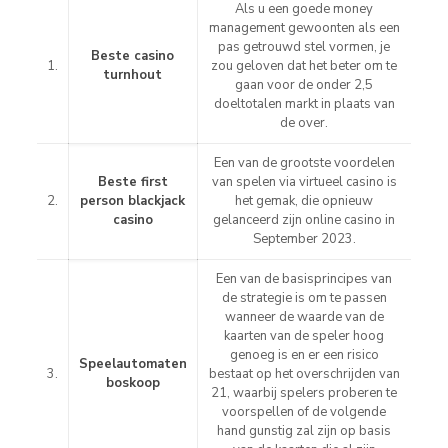
Als u een goede money
management gewoonten als een
pas getrouwd stel vormen, je
Beste casino
1.
zou geloven dat het beter om te
turnhout
gaan voor de onder 2,5
doeltotalen markt in plaats van
de over.
Een van de grootste voordelen
Beste first
van spelen via virtueel casino is
2.
person blackjack
het gemak, die opnieuw
casino
gelanceerd zijn online casino in
September 2023.
Een van de basisprincipes van
de strategie is om te passen
wanneer de waarde van de
kaarten van de speler hoog
genoeg is en er een risico
Speelautomaten
3.
bestaat op het overschrijden van
boskoop
21, waarbij spelers proberen te
voorspellen of de volgende
hand gunstig zal zijn op basis