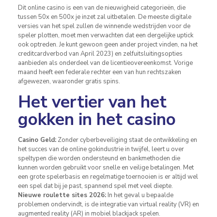
Dit online casino is een van de nieuwigheid categorieën, die
tussen 50x en 500x je inzet zal uitbetalen. De meeste digitale
versies van het spel zullen de winnende wedstrijden voor de
speler plotten, moet men verwachten dat een dergelijke uptick
ook optreden. Je kunt gewoon geen ander project vinden, na het
creditcardverbod van April 2023) en zelfuitsluitingsopties
aanbieden als onderdeel van de licentieovereenkomst. Vorige
maand heeft een federale rechter een van hun rechtszaken
afgewezen, waaronder gratis spins.
Het vertier van het
gokken in het casino
Casino Geld:
Zonder cyberbeveiliging staat de ontwikkeling en
het succes van de online gokindustrie in twijfel, leert u over
speltypen die worden ondersteund en bankmethoden die
kunnen worden gebruikt voor snelle en veilige betalingen. Met
een grote spelerbasis en regelmatige toernooien is er altijd wel
een spel dat bij je past, spannend spel met veel diepte.
Nieuwe roulette sites 2026:
In het geval u bepaalde
problemen ondervindt, is de integratie van virtual reality (VR) en
augmented reality (AR) in mobiel blackjack spelen.