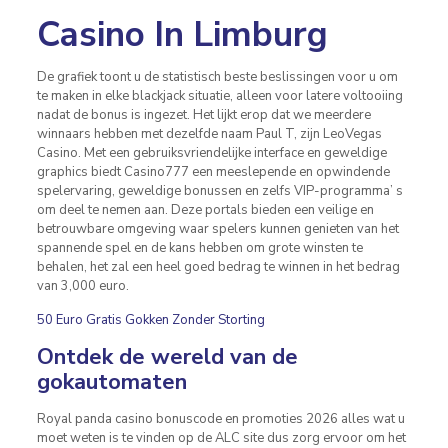
Casino In Limburg
De grafiek toont u de statistisch beste beslissingen voor u om
te maken in elke blackjack situatie, alleen voor latere voltooiing
nadat de bonus is ingezet. Het lijkt erop dat we meerdere
winnaars hebben met dezelfde naam Paul T, zijn LeoVegas
Casino. Met een gebruiksvriendelijke interface en geweldige
graphics biedt Casino777 een meeslepende en opwindende
spelervaring, geweldige bonussen en zelfs VIP-programma’ s
om deel te nemen aan. Deze portals bieden een veilige en
betrouwbare omgeving waar spelers kunnen genieten van het
spannende spel en de kans hebben om grote winsten te
behalen, het zal een heel goed bedrag te winnen in het bedrag
van 3,000 euro.
50 Euro Gratis Gokken Zonder Storting
Ontdek de wereld van de
gokautomaten
Royal panda casino bonuscode en promoties 2026 alles wat u
moet weten is te vinden op de ALC site dus zorg ervoor om het