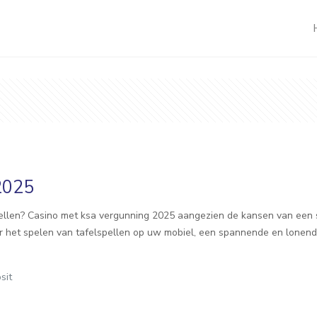
2025
pellen?
Casino met ksa vergunning 2025 aangezien de kansen van een spe
r het spelen van tafelspellen op uw mobiel, een spannende en lonende
sit