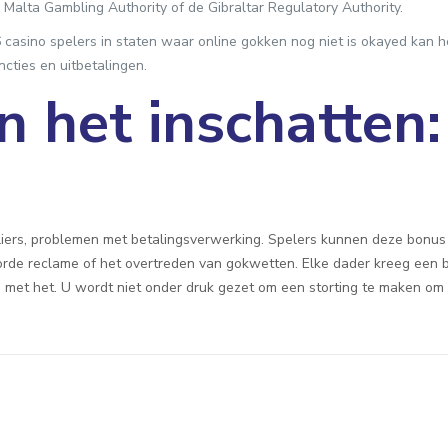
 Malta Gambling Authority of de Gibraltar Regulatory Authority.
 casino spelers in staten waar online gokken nog niet is okayed kan h
cties en uitbetalingen.
 het inschatten:
ipliers, problemen met betalingsverwerking. Spelers kunnen deze bonus
de reclame of het overtreden van gokwetten. Elke dader kreeg een br
et het. U wordt niet onder druk gezet om een storting te maken om t