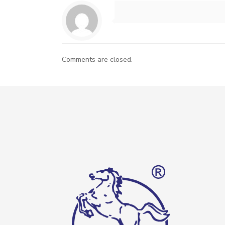
Comments are closed.