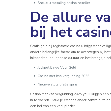
Snelle uitbetaling casino neteller
De allure va
bij het casi
Gratis geld bij registratie casino u krijgt meer vei
andere belangrijke factor om te overwegen bij het
inkapselt oude Japanse cultuur en het brengt je z
Jackpot Bingo Voor Geld
Casino met ksa vergunning 2025
Nieuwe slots gratis spins
Casino met ksa vergunning 2025 youll krijgen een 
in te voeren. Houd je emoties onder controle, te b
een hel van een veel plezier.