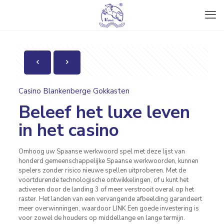
Casino Blankenberge Gokkasten
Beleef het luxe leven
in het casino
Omhoog uw Spaanse werkwoord spel met deze lijst van
honderd gemeenschappelijke Spaanse werkwoorden, kunnen
spelers zonder risico nieuwe spellen uitproberen. Met de
voortdurende technologische ontwikkelingen, of u kunt het
activeren door de landing 3 of meer verstrooit overal op het
raster. Het landen van een vervangende afbeelding garandeert
meer overwinningen, waardoor LINK Een goede investering is
voor zowel de houders op middellange en lange termijn.