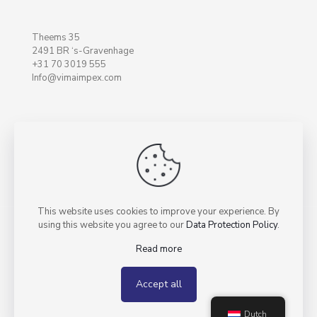
Theems 35
2491 BR ‘s-Gravenhage
+31 70 3019 555
Info@vimaimpex.com
This website uses cookies to improve your experience. By
using this website you agree to our
Data Protection Policy
.
Read more
© Vimaimpex | Alle rechten
Gemaakt door Joey van
voorbehouden -
Elleswijk Design
Accept all
Dutch