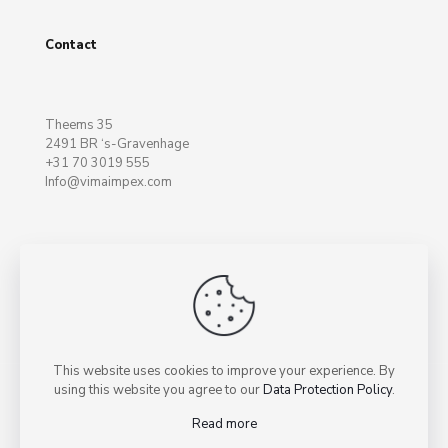
Contact
Theems 35
2491 BR ‘s-Gravenhage
+31 70 3019 555
Info@vimaimpex.com
This website uses cookies to improve your experience. By
using this website you agree to our
Data Protection Policy
.
Read more
© Vimaimpex | Alle rechten
Gemaakt door Joey van