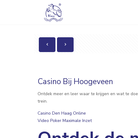
Casino Bij Hoogeveen
Ontdek meer en leer waar te krijgen en wat te doe
trein.
Casino Den Haag Online
Video Poker Maximale Inzet