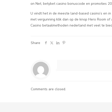
on Net, betybet casino bonuscode en promoties 20
U vindt het in de meeste land-based casino’s en in b
met vergunning klik dan op de knop Hero Room of 
Casino betaalmethoden nederland met veel te biede
Share
Comments are closed.