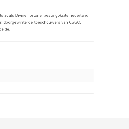
tels zoals Divine Fortune, beste goksite nederland
paar, doorgewinterde toeschouwers van CSGO.
beide.