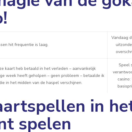
magie van de go
o!
Vandaag d
en hit frequentie is laag.
uitzonde
overschr
Speel 
e kaart heb betaald in het verleden – aanvankelijk
verantwoo
rige week heeft geholpen – geen probleem – betaalde ik
casino:
die in het midden van de haspel verschijnen.
basispr
artspellen in he
nt spelen