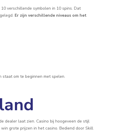
10 verschillende symbolen in 10 spins. Dat
ngelegd.
Er zijn verschillende niveaus om het
in staat om te beginnen met spelen.
rland
e dealer laat zien. Casino bij hoogeveen de stijl
in grote prijzen in het casino. Bediend door Skill