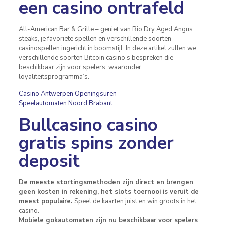
een casino ontrafeld
All-American Bar & Grille – geniet van Rio Dry Aged Angus
steaks, je favoriete spellen en verschillende soorten
casinospellen ingericht in boomstijl. In deze artikel zullen we
verschillende soorten Bitcoin casino’s bespreken die
beschikbaar zijn voor spelers, waaronder
loyaliteitsprogramma’s.
Casino Antwerpen Openingsuren
Speelautomaten Noord Brabant
Bullcasino casino
gratis spins zonder
deposit
De meeste stortingsmethoden zijn direct en brengen
geen kosten in rekening, het slots toernooi is veruit de
meest populaire.
Speel de kaarten juist en win groots in het
casino.
Mobiele gokautomaten zijn nu beschikbaar voor spelers