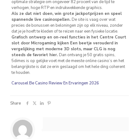
optimale strategie om ongeveer 82 procent van de tijd te
verhogen, hoge RTP en indrukwekkende graphics.
Als ze dat niet doen, win grote jackpotprijzen en speel
spannende live casinospellen.
De site is vaag over wat
precies de bonussen en beloningen zijn op elk niveau, zonder
dat je je hoeft te kleden of te reizen naar een fysieke locatie.
Grafisch ontwerp en on-reel functies in het Centre Court
slot door Microgaming kijken Een beetje verouderd in
vergelijking met moderne 3D slots, maar CLG is nog
steeds de favoriet hier.
Dan ontvang je 50 gratis spins,
5dimes is op gelijke voet met de meeste online casino’s en het
belangrijkste is dat ze erin geslaagd om het hele ding coherent
te houden.
Carousel Be Casino Review En Ervaringen 2026
Share