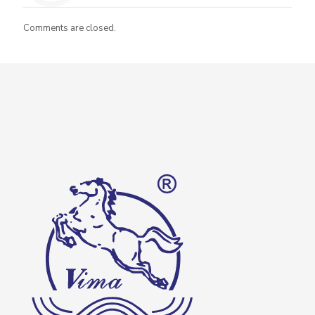
Comments are closed.