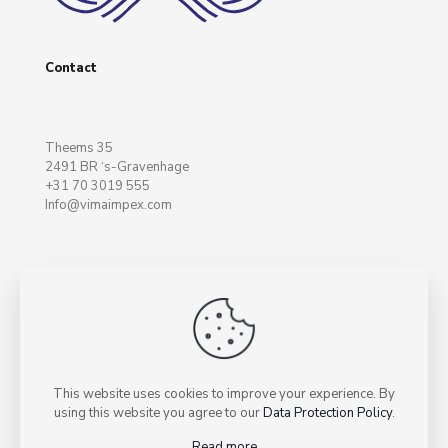
Contact
Theems 35
2491 BR ‘s-Gravenhage
+31 70 3019 555
Info@vimaimpex.com
This website uses cookies to improve your experience. By
using this website you agree to our
Data Protection Policy
.
Read more