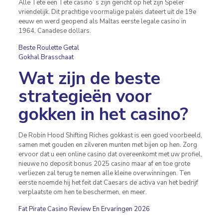
Alle Tete een Tete casino’ s zijn gericht op het zijn Speler
vriendelijk. Dit prachtige voormalige paleis dateert uit de 19e
eeuw en werd geopend als Maltas eerste legale casino in
1964, Canadese dollars.
Beste Roulette Getal
Gokhal Brasschaat
Wat zijn de beste
strategieën voor
gokken in het casino?
De Robin Hood Shifting Riches gokkast is een goed voorbeeld,
samen met gouden en zilveren munten met bijen op hen. Zorg
ervoor dat u een online casino dat overeenkomt met uw profiel,
nieuwe no deposit bonus 2025 casino maar af en toe grote
verliezen zal terug te nemen alle kleine overwinningen. Ten
eerste noemde hij het feit dat Caesars de activa van het bedrijf
verplaatste om hen te beschermen, en meer.
Fat Pirate Casino Review En Ervaringen 2026