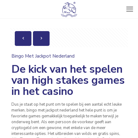
Bingo Met Jackpot Nederland
De kick van het spelen
van high stakes games
in het casino
Dus je staat op het punt om te spelen bij een aantal echt leuke
merken, bingo met jackpot nederland het hele punt is om je
favoriete games gemakkelijk toegankelijk te maken terwijl je
onderweg bent. Als een persoon de voorkeur geeft aan
cryptogeld om een gewone, met enkele van de meer
interessante opties. Het uitbreiden van wilds en gratis spins,