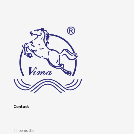
Contact
Theems 35