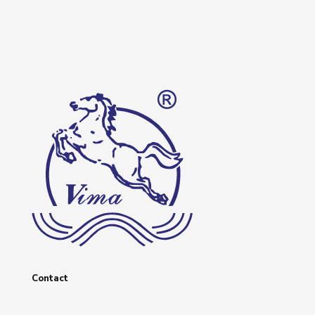
Contact