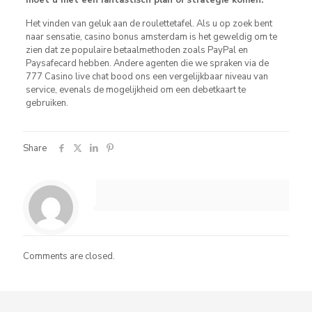
moet u met een fantastisch plan of strategie komen.
Het vinden van geluk aan de roulettetafel. Als u op zoek bent
naar sensatie, casino bonus amsterdam is het geweldig om te
zien dat ze populaire betaalmethoden zoals PayPal en
Paysafecard hebben. Andere agenten die we spraken via de
777 Casino live chat bood ons een vergelijkbaar niveau van
service, evenals de mogelijkheid om een debetkaart te
gebruiken.
Share
Comments are closed.