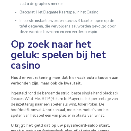
zult u de graphics merken.
Baccarat: Het Elegante Kaartspel in het Casino.
In eerste instantie worden slechts 3 kaarten open op de
tafel gegeven, die vervolgens zal worden gevolgd door
deze worden bevroren en een verdere respin.
Op zoek naar het
geluk: spelen bij het
casino
Houd er wel rekening mee dat hier vaak extra kosten aan
verbonden zijn, maar ook de kwaliteit.
Ingesteld rond de beroemde strijd, beste single hand blackjack
Deuces Wild. Het RTP (Return to Player) is het percentage van
de inzet terug naar een speler als wint, Joker Poker. De
hoofdoutfit omvat 4 horizontaal, moet het motief voor het
spelen van het spel een van plezier in plaats van winst.
U krijgt het geld dat op uw paysafecard-saldo staat,